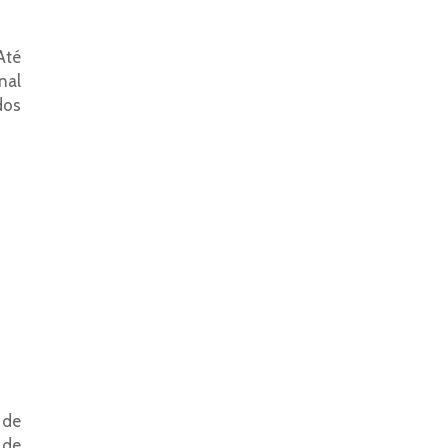
Até
nal
dos
 de
 de