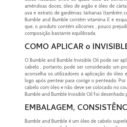
amêndoas doces, óleo de argão e óleo de cárt
uva e extrato de gardénias taitianas (também c
Bumble and Bumble contém vitamina E e esqu
que, o produto contém silicones , pouco prejud
composição bastante equilibrada.
COMO APLICAR o INVISIBL
O Bumble and Bumble Invisible Oil pode ser ap
cabelo , portanto, pode ser considerado um pro
aconselha os utilizadores a aplicação do óle
logo após pentear para corrigir o penteado. Po
cabelo com óleo e não deve ser colocado no cour
Bumble and Bumble Invisible Oil foi desenhado pa
EMBALAGEM, CONSISTÊNC
Bumble and Bumble é um óleo de cabelo superlev