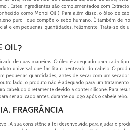
amo . Estes ingredientes são complementados com Extracto
onhecido como Monoi Oil ). Para além disso, o óleo de cab
aleno puro , que compõe o sebo humano. É também de no
icial e em pequenas quantidades, felizmente. Trata-se de 
E OIL?
licado de duas maneiras. O óleo é adequado para cada tipo
duto universal que facilita o penteado do cabelo. O produ
o em pequenas quantidades, antes de secar com um secador
r outro lado, o produto não é adequado para um tratamento
o cabeludo diretamente devido a conter silicone. Para resum
ra ser aplicado antes, durante ou logo após o cabeleireiro.
IA, FRAGRÂNCIA
e . A sua consistência foi desenvolvida para ajudar o prod