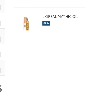
L’OREAL MYTHIC OIL
55%
%