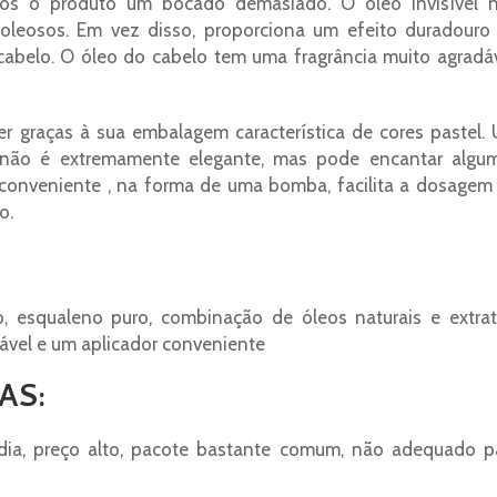
os o produto um bocado demasiado. O óleo invisível 
 oleosos. Em vez disso, proporciona um efeito duradouro
abelo. O óleo do cabelo tem uma fragrância muito agradáv
ecer graças à sua embalagem característica de cores pastel.
 não é extremamente elegante, mas pode encantar algu
 conveniente , na forma de uma bomba, facilita a dosagem
o.
, esqualeno puro, combinação de óleos naturais e extrat
dável e um aplicador conveniente
AS:
édia, preço alto, pacote bastante comum, não adequado p