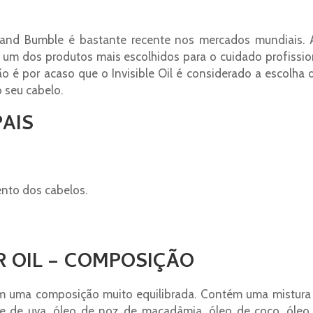
and Bumble é bastante recente nos mercados mundiais. 
 um dos produtos mais escolhidos para o cuidado profissio
Não é por acaso que o Invisible Oil é considerado a escolha 
o seu cabelo.
PAIS
ento dos cabelos.
 OIL – COMPOSIÇÃO
m uma composição muito equilibrada. Contém uma mistura
nte de uva, óleo de noz de macadâmia, óleo de coco, óleo