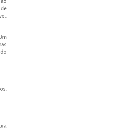
não
 de
el,
 Um
mas
 do
os,
ara