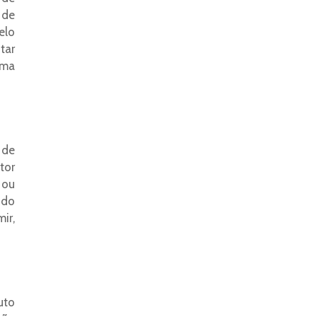
 de
elo
tar
uma
 de
tor
 ou
 do
ir,
uto